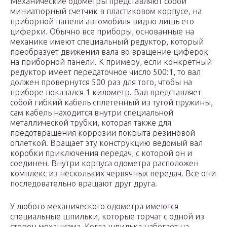
Механические одометры представляют собой
миниатюрный счетчик в пластиковом корпусе, на
приборной панели автомобиля видно лишь его
циферки. Обычно все приборы, основанные на
механике имеют специальный редуктор, который
преобразует движения вала во вращение циферок
на приборной панели. К примеру, если конкретный
редуктор имеет передаточное число 500:1, то вал
должен провернутся 500 раз для того, чтобы на
приборе показался 1 километр. Вал представляет
собой гибкий кабель сплетенный из тугой пружины,
сам кабель находится внутри специальной
металлической трубки, которая также для
предотвращения коррозии покрыта резиновой
оплеткой. Вращает эту конструкцию ведомый вал
коробки приключения передач, с которой он и
соединен. Внутри корпуса одометра расположен
комплекс из нескольких червячных передач. Все они
последовательно вращают друг друга.
У любого механического одометра имеются
специальные шпильки, которые торчат с одной из
сторон механизма. Когда шпилька набегает на