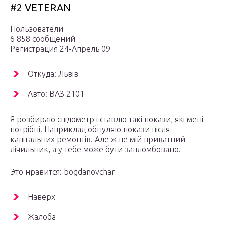
#2 VETERAN
Пользователи
6 858 сообщений
Регистрация 24-Апрель 09
Откуда: Львів
Авто: ВАЗ 2101
Я розбираю спідометр і ставлю такі покази, які мені
потрібні. Наприклад обнуляю покази після
капітальних ремонтів. Але ж це мій приватний
лічильник, а у тебе може бути запломбовано.
Это нравится: bogdanovchar
Наверх
Жалоба