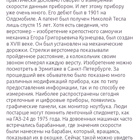
практически дословно говорит о измерении
скорости данным прибором. И лет этому прибору
уже очень много. Его дебют был в 1901 на
Олдсмобиле. А патент был получен Николой Тесла
лишь спустя 15 лет. Хотя есть сведения, что
верстомер – изобретение крепостного самоучки
механика Егора Григорьевича Кузнецова, был создан
в XVIII веке. Он был установлен на механические
дорожки. Стрелки верстомера показывали
пройденное расстояние, а колокольчик своим
звоном отмерял каждую версту. Изобретение можно
посмотреть в Эрмитаже в Санкт-Петербурге. За
прошедший век обывателю было показано много
различных модификаций прибора, как по типу
предоставления информации, так и по способу ее
измерения. Наиболее распространены сегодня
стрелочные и цифровые приборы, появились
графические панели, как монитор ноутбука. Люди
постарше могут помнить ленточный спидометр, как
на ГАЗ-24 до 1975 года. На довоенных машинах часто
встречались барабанные, где значения скорости
были нанесены на барабан, который, вращаясь,
показывал их в окошке. Сейчас такой можно увидеть