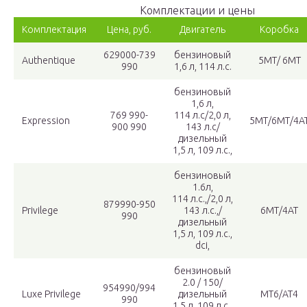
Комплектации и цены
Комплектация
Цена, руб.
Двигатель
Коробка
629000-739
бензиновый
Authentique
5МТ/ 6МТ
990
1,6 л, 114 л.с.
бензиновый
1,6 л,
769 990-
114 л.с/2,0 л,
Expression
5МТ/6МТ/4А
900 990
143 л.с/
дизельный
1,5 л, 109 л.с.,
бензиновый
1.6л,
114 л.с.,/2,0 л,
879990-950
Privilege
143 л.с.,/
6МТ/4АТ
990
дизельный
1,5 л, 109 л.с.,
dci,
бензиновый
2.0 / 150/
954990/994
Luxe Privilege
дизельный
МТ6/АТ4
990
1,5 л, 109 л.с.,