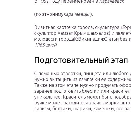
В 1957 году переименован в
Карачаевск
(по этнониму
карачаевцы
).
Визитная карточка города, скульптура «Гор
скульптор Хамзат Крымшамхалов) и являет
молодости городаК:Википедия:Статьи без ис
1965 дней
Подготовительный этап
С помощью отвертки, пинцета или любого 
нужно вытащить из лампочки ее содержимое
Также на этом этапе нужно продумать оф
заранее подготовить блестки или красител
уникальнее. Краситель может быть подобр
ручке может находиться значок марки авт
гильзы, болтики, шарики, камешки, все за