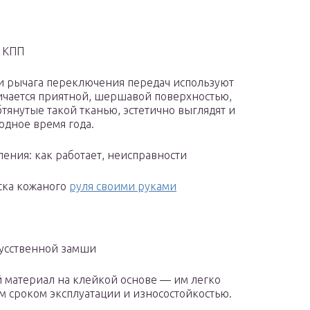
а КПП
и рычага переключения передач используют
ичается приятной, шершавой поверхностью,
бтянутые такой тканью, эстетично выглядят и
лодное время года.
ния: как работает, неисправности
ска кожаного
руля своими руками
усственной замши
 материал на клейкой основе — им легко
ым сроком эксплуатации и износостойкостью.