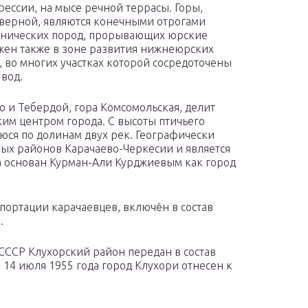
ессии, на мысе речной террасы. Горы,
еверной, являются конечными отрогами
канических пород, прорывающих юрские
жен также в зоне развития нижнеюрских
 во многих участках которой сосредоточены
вод.
 и Тебердой, гора Комсомольская, делит
ким центром города. С высоты птичьего
юся по долинам двух рек. Географически
ных районов Карачаево-Черкесии и является
да основан Курман-Али Курджиевым как город
депортации карачаевцев, включён в состав
.
СССР Клухорский район передан в состав
 14 июля 1955 года город Клухори отнесен к