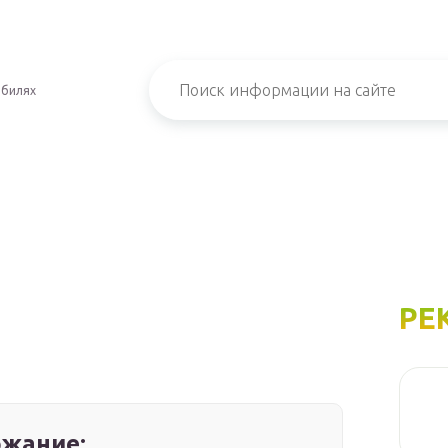
обилях
РЕ
жание: