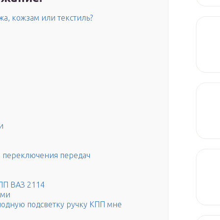
а, кожзам или текстиль?
и
а переключения передач
ПП ВАЗ 2114
ами
диодную подсветку ручку КПП мне