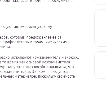
ак обычная, галантерейная, прослужит не
ользуют автомобильную кожу
ров, который предохраняет её от
ультрафиолетовым лучам, химическим
ениям.
редко используют кожзаменитель и экокожу.
 в то время как основой кожзаменителя
уретану экокожа способна «дышать», что
 кожзаменителем. Экокожа пользуется
ральных материалов, поскольку стоимость