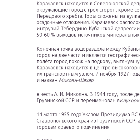
Карачаевск находится в Североюрской депр
окружающие город с трех сторон, кроме с
Передового хребта. Горы сложены из вул
осадочные отложения. Карачаевск располо
интрузий Тебердино-Кубанской депрессии,
50-60 % выходов источников минеральных 
Конечная точка водораздела между Кубанью
город на две части и является географичес
полёта город похож на подкову, вытянувшу
Карачаевск находится в центре высокогор
их транспортным узлом. 7 ноября 1927 го
и назван
Микоян-Шахар
в честь А. И. Микояна. В 1944 году, после 
Грузинской ССР и переименован в
Клухори
14 марта 1955 года Указом Президиума ВС 
Ставропольского края из Грузинской ССР, а
городам краевого подчинения.