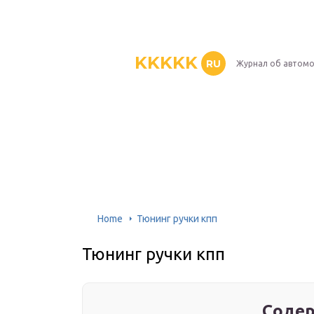
KKKKK
RU
Журнал об автом
Home
Тюнинг ручки кпп
Тюнинг ручки кпп
Содер